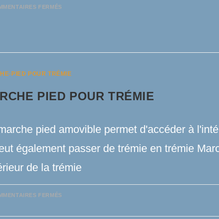
SUR
MMENTAIRES FERMÉS
REHAUSSE
1M3
POUR
TRÉMIE
COMPACT
ET
EMIX
HE-PIED POUR TRÉMIE
RCHE PIED POUR TRÉMIE
arche pied amovible permet d'accéder à l'intér
peut également passer de trémie en trémie Mar
térieur de la trémie
SUR
MMENTAIRES FERMÉS
MARCHE
PIED
POUR