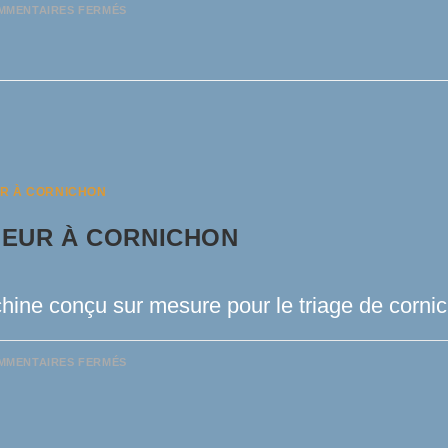
SUR
MMENTAIRES FERMÉS
GAMME
DE
COULEUR
UR À CORNICHON
IEUR À CORNICHON
hine conçu sur mesure pour le triage de corni
SUR
MMENTAIRES FERMÉS
TRIEUR
À
CORNICHON