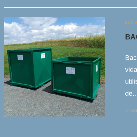
BAC 
BA
Bac 
vida
util
de
CO