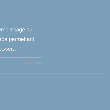
remplissage au
rade permettant
 passer…
28 JUIN 2024