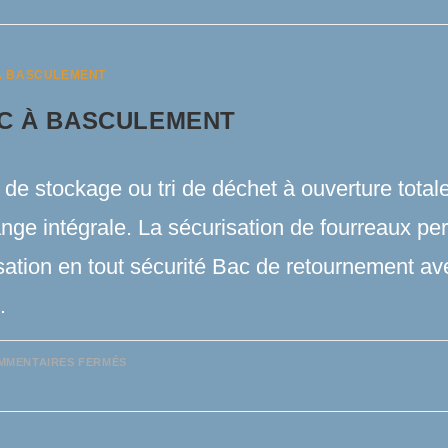
À BASCULEMENT
C À BASCULEMENT
de stockage ou tri de déchet à ouverture total
nge intégrale. La sécurisation de fourreaux pe
isation en tout sécurité Bac de retournement a
…
SUR
MMENTAIRES FERMÉS
BAC
À
BASCULEMENT