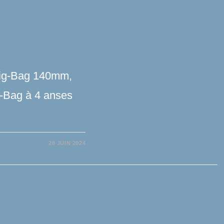
 Big-Bag 140mm,
-Bag à 4 anses
…
28 JUIN 2024