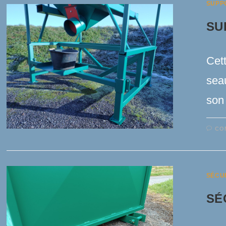
SUPP
SU
Cet
seau
son
CO
SÉCU
SÉ