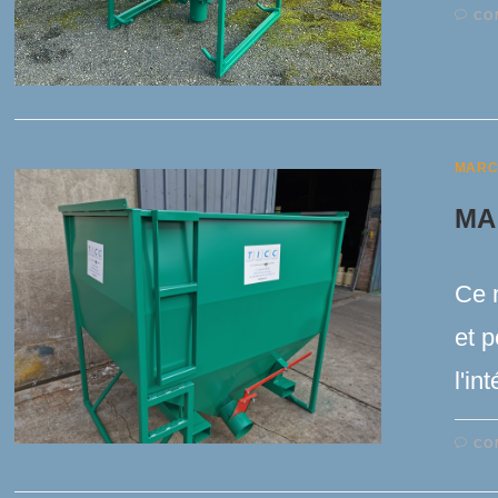
CO
MARC
MA
Ce m
et 
l'in
CO