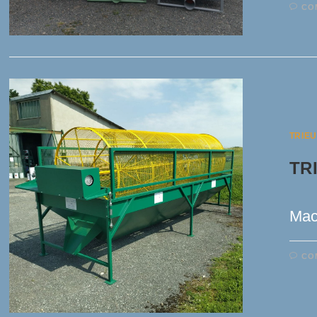
CO
TRIE
TR
Mac
CO