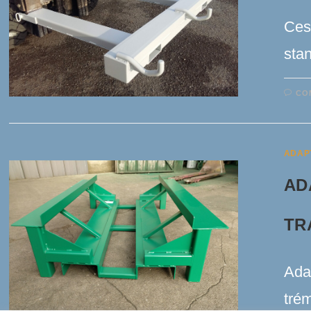
Ces 
sta
CO
ADAP
AD
TR
Ada
tré