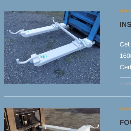
INSER
IN
Cet 
160
Cer
CO
FOUR
FO