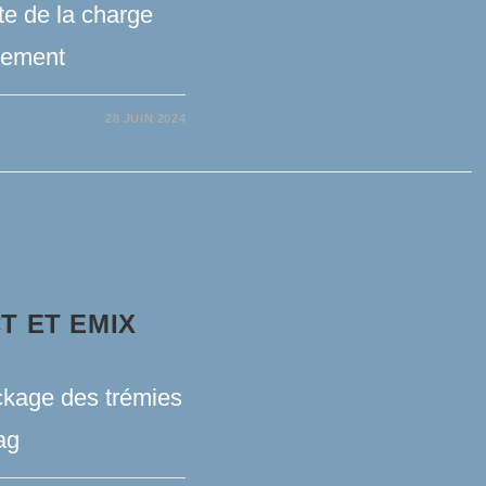
te de la charge
ulement
28 JUIN 2024
T ET EMIX
ckage des trémies
ag