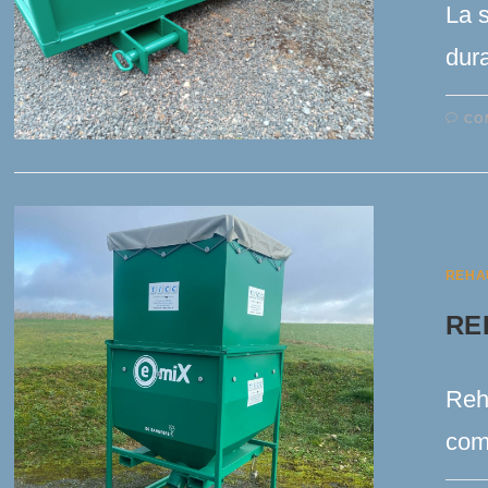
La s
dura
CO
REHA
RE
Reh
com