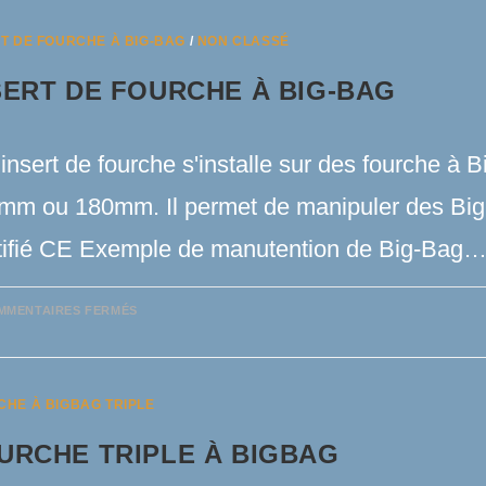
TRÉMIE
T DE FOURCHE À BIG-BAG
/
NON CLASSÉ
SERT DE FOURCHE À BIG-BAG
insert de fourche s'installe sur des fourche à
mm ou 180mm. Il permet de manipuler des Big
tifié CE Exemple de manutention de Big-Bag
SUR
MMENTAIRES FERMÉS
INSERT
DE
FOURCHE
À
BIG-
BAG
CHE À BIGBAG TRIPLE
URCHE TRIPLE À BIGBAG