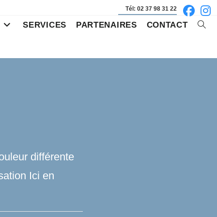
Tél: 02 37 98 31 22
S
SERVICES
PARTENAIRES
CONTACT
Toggl
websi
searc
uleur différente
ation Ici en