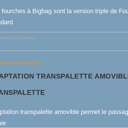
fourches à Bigbag sont la version triple de F
ndard
SUR
MMENTAIRES FERMÉS
FOURCHE
TRIPLE
À
BIGBAG
TATION TRANSPALETTE
APTATION TRANSPALETTE AMOVIBL
ANSPALETTE
ptation transpalette amovible permet le passag
mie