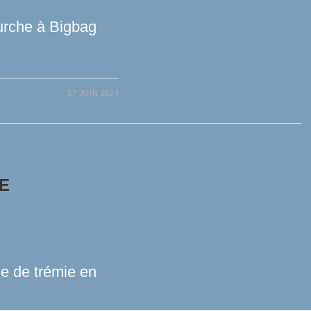
ourche à Bigbag
27 JUIN 2024
E
e de trémie en