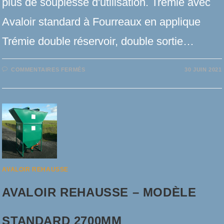
plus de souplesse d'utilisation. Trémie avec
Avaloir standard à Fourreaux en applique
Trémie double réservoir, double sortie…
SUR
COMMENTAIRES FERMÉS
30 JUIN 2021
AVALOIR
REHAUSSE
–
MODÈLE
3000MM
AVALOIR REHAUSSE
AVALOIR REHAUSSE – MODÈLE
STANDARD 2700MM