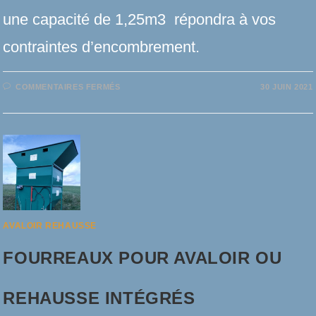
une capacité de 1,25m3 répondra à vos
contraintes d’encombrement.​ ​
SUR
COMMENTAIRES FERMÉS
30 JUIN 2021
RÉDUCTION
DE
HAUTEUR
1.25M3
AVALOIR REHAUSSE
FOURREAUX POUR AVALOIR OU
REHAUSSE INTÉGRÉS