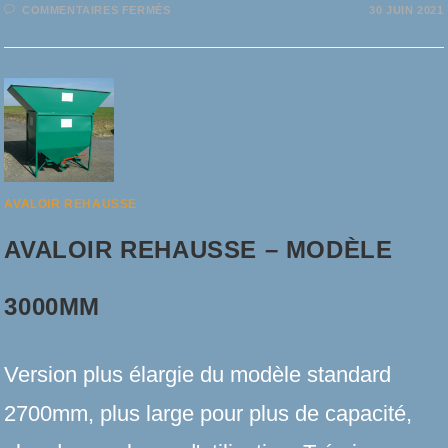
SUR
COMMENTAIRES FERMÉS
30 JUIN 2021
AVALOIR
REHAUSSE
POUR
ESTRADE
AVALOIR REHAUSSE
AVALOIR REHAUSSE – MODÈLE
3000MM
Version plus élargie du modèle standard
2700mm, plus large pour plus de capacité,