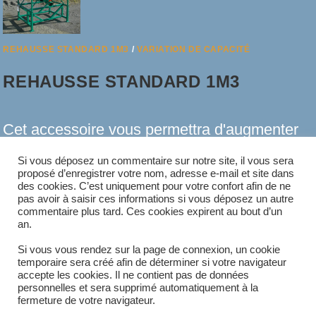
REHAUSSE STANDARD 1M3
/
VARIATION DE CAPACITÉ
REHAUSSE STANDARD 1M3
Cet accessoire vous permettra d'augmenter
le stockage de la trémie de 1m3
Si vous déposez un commentaire sur notre site, il vous sera
proposé d’enregistrer votre nom, adresse e-mail et site dans
supplémentaire. Elle est amovible et possède
des cookies. C’est uniquement pour votre confort afin de ne
pas avoir à saisir ces informations si vous déposez un autre
aussi une grande facilité de montage et
commentaire plus tard. Ces cookies expirent au bout d’un
an.
démontage. Cette rehausse permet une…
Si vous vous rendez sur la page de connexion, un cookie
temporaire sera créé afin de déterminer si votre navigateur
accepte les cookies. Il ne contient pas de données
SUR
COMMENTAIRES FERMÉS
30 JUIN 2021
personnelles et sera supprimé automatiquement à la
REHAUSSE
STANDARD
fermeture de votre navigateur.
1M3