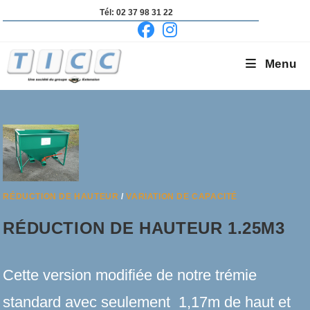
Skip
Tél: 02 37 98 31 22
to
content
Menu
RÉDUCTION DE HAUTEUR
/
VARIATION DE CAPACITÉ
RÉDUCTION DE HAUTEUR 1.25M3
Cette version modifiée de notre trémie
standard avec seulement 1,17m de haut et