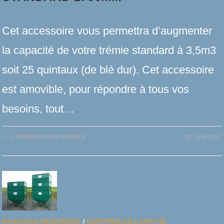
Cet accessoire vous permettra d’augmenter
la capacité​ de votre trémie standard à 3,5m3
soit 25 quintaux (de blé dur). Cet accessoire
est amovible, pour répondre à tous vos
besoins, tout…
SUR
COMMENTAIRES FERMÉS
30 JUIN 2021
AVALOIR
REHAUSSE
–
MODÈLE
STANDARD
2700MM
REHAUSSE RENFORCÉE
/
VARIATION DE CAPACITÉ