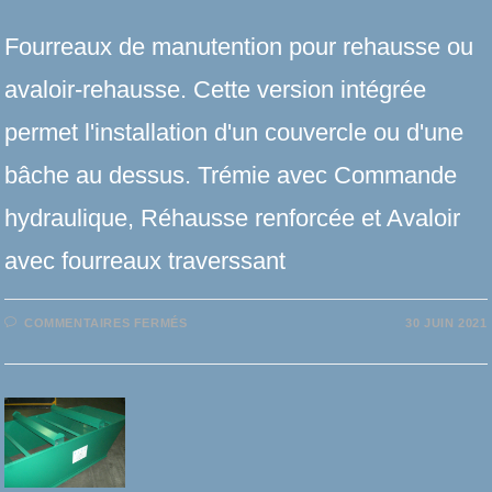
Fourreaux de manutention pour rehausse ou
avaloir-rehausse. Cette version intégrée
permet l'installation d'un couvercle ou d'une
bâche au dessus. Trémie avec Commande
hydraulique, Réhausse renforcée et Avaloir
avec fourreaux traverssant
SUR
COMMENTAIRES FERMÉS
30 JUIN 2021
FOURREAUX
POUR
AVALOIR
OU
REHAUSSE
INTÉGRÉS