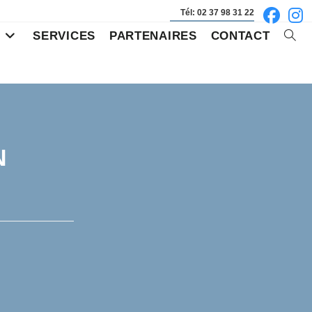
Tél: 02 37 98 31 22
S
SERVICES
PARTENAIRES
CONTACT
Toggl
websi
searc
N