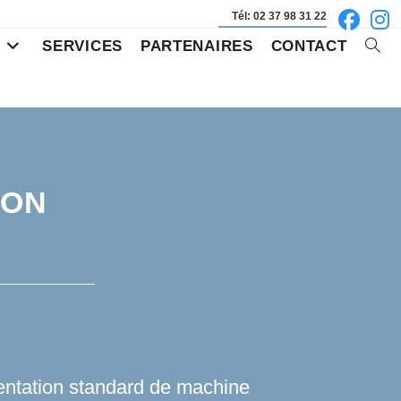
Tél: 02 37 98 31 22
S
SERVICES
PARTENAIRES
CONTACT
Toggl
websi
searc
ION
entation standard de machine