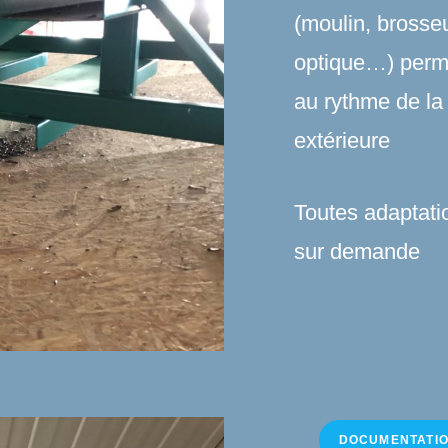
(moulin, brosseu
optique…) perme
au rythme de la
extérieure
Toutes adaptati
sur demande
DOCUMENTATI