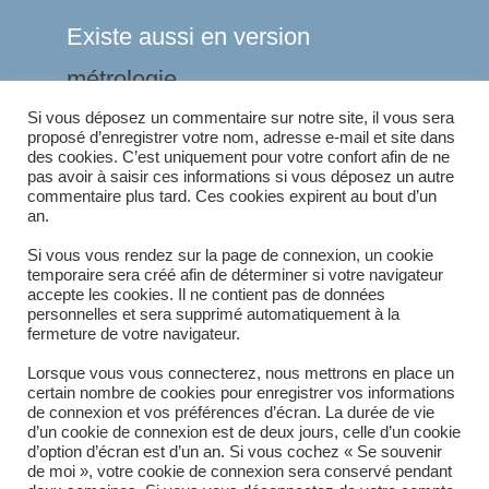
Existe aussi en version
métrologie
Si vous déposez un commentaire sur notre site, il vous sera
proposé d’enregistrer votre nom, adresse e-mail et site dans
des cookies. C’est uniquement pour votre confort afin de ne
ÉTIQUETTES
:
CEREALIERS
,
ELEVEURS
,
INDUSTRIE
pas avoir à saisir ces informations si vous déposez un autre
commentaire plus tard. Ces cookies expirent au bout d’un
an.
Article suivant
Si vous vous rendez sur la page de connexion, un cookie
READ
temporaire sera créé afin de déterminer si votre navigateur
MORE
Kit de pesage – Version métrologie
accepte les cookies. Il ne contient pas de données
ARTICLES
personnelles et sera supprimé automatiquement à la
fermeture de votre navigateur.
Lorsque vous vous connecterez, nous mettrons en place un
certain nombre de cookies pour enregistrer vos informations
de connexion et vos préférences d’écran. La durée de vie
d’un cookie de connexion est de deux jours, celle d’un cookie
d’option d’écran est d’un an. Si vous cochez « Se souvenir
de moi », votre cookie de connexion sera conservé pendant