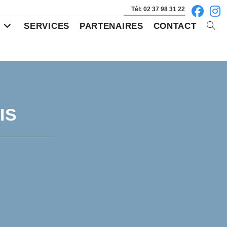
Tél: 02 37 98 31 22
S
SERVICES
PARTENAIRES
CONTACT
Toggl
websi
searc
IS