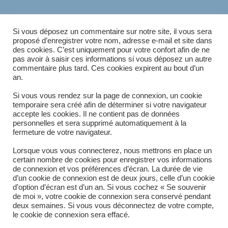
ÉTIQUETTES
:
CEREALIERS
,
ELEVEURS
,
INDUSTRIE
Si vous déposez un commentaire sur notre site, il vous sera
proposé d’enregistrer votre nom, adresse e-mail et site dans
des cookies. C’est uniquement pour votre confort afin de ne
pas avoir à saisir ces informations si vous déposez un autre
commentaire plus tard. Ces cookies expirent au bout d’un
Article précédent
READ
an.
MORE
Station de remplissage de BigBag avec avaloir
ARTICLES
Article suivant
Si vous vous rendez sur la page de connexion, un cookie
temporaire sera créé afin de déterminer si votre navigateur
Remplisseur de Big Bag double
accepte les cookies. Il ne contient pas de données
personnelles et sera supprimé automatiquement à la
fermeture de votre navigateur.
Lorsque vous vous connecterez, nous mettrons en place un
certain nombre de cookies pour enregistrer vos informations
de connexion et vos préférences d’écran. La durée de vie
d’un cookie de connexion est de deux jours, celle d’un cookie
d’option d’écran est d’un an. Si vous cochez « Se souvenir
de moi », votre cookie de connexion sera conservé pendant
deux semaines. Si vous vous déconnectez de votre compte,
le cookie de connexion sera effacé.