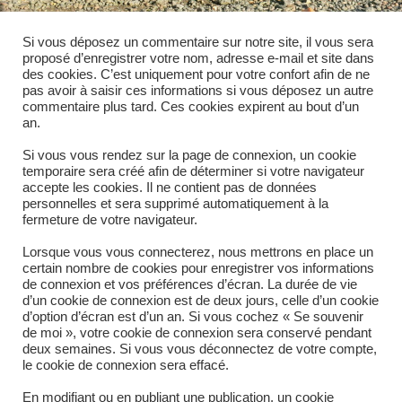
Si vous déposez un commentaire sur notre site, il vous sera
proposé d’enregistrer votre nom, adresse e-mail et site dans
des cookies. C’est uniquement pour votre confort afin de ne
pas avoir à saisir ces informations si vous déposez un autre
Trémie compacte 1.3m3 à
sortie centré
commentaire plus tard. Ces cookies expirent au bout d’un
an.
verticale
Si vous vous rendez sur la page de connexion, un cookie
temporaire sera créé afin de déterminer si votre navigateur
accepte les cookies. Il ne contient pas de données
personnelles et sera supprimé automatiquement à la
fermeture de votre navigateur.
ÉTIQUETTES
:
CEREALIERS
,
ELEVEURS
,
INDUSTRIE
Lorsque vous vous connecterez, nous mettrons en place un
certain nombre de cookies pour enregistrer vos informations
de connexion et vos préférences d’écran. La durée de vie
d’un cookie de connexion est de deux jours, celle d’un cookie
d’option d’écran est d’un an. Si vous cochez « Se souvenir
de moi », votre cookie de connexion sera conservé pendant
deux semaines. Si vous vous déconnectez de votre compte,
le cookie de connexion sera effacé.
En modifiant ou en publiant une publication, un cookie