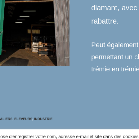
diamant, avec
rabattre.
Peut également 
permettant un 
trémie en trémie
ALIERS
,
ELEVEURS
,
INDUSTRIE
osé d’enregistrer votre nom, adresse e-mail et site dans des cookies