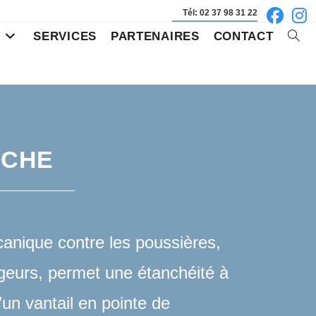
Tél: 02 37 98 31 22
S
SERVICES
PARTENAIRES
CONTACT
Toggl
websi
searc
NCHE
anique contre les poussières,
geurs, permet une étanchéité à
’un vantail en pointe de