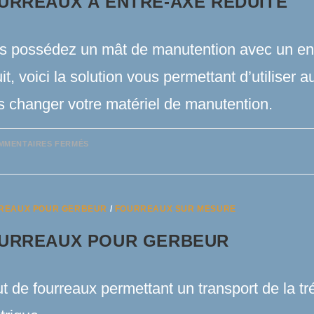
URREAUX À ENTRE-AXE RÉDUITE
s possédez un mât de manutention avec un en
it, voici la solution vous permettant d’utiliser 
s changer votre matériel de manutention.
SUR
MMENTAIRES FERMÉS
FOURREAUX
À
ENTRE-
AXE
RÉDUITE
REAUX POUR GERBEUR
/
FOURREAUX SUR MESURE
URREAUX POUR GERBEUR
t de fourreaux permettant un transport de la t