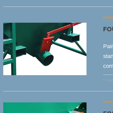
FOUR
FO
Pai
sta
com
CO
FOUR