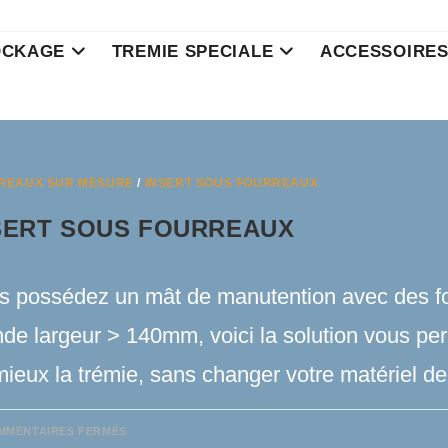
OCKAGE
TREMIE SPECIALE
ACCESSOIRE
REAUX SUR MESURE
/
INSERT SOUS FOURREAUX
SERT SOUS FOURREAUX
s possédez un mât de manutention avec des f
de largeur > 140mm, voici la solution vous perm
ieux la trémie, sans changer votre matériel d
SUR
MMENTAIRES FERMÉS
INSERT