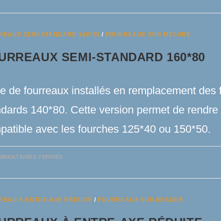
SOUS
FOURREAUX
REAUX SEMI-STANDARD 160*80
/
FOURREAUX SUR MESURE
URREAUX SEMI-STANDARD 160*80
re de fourreaux installés en remplacement des 
ndards 140*80. Cette version permet de rendre 
patible avec les fourches 125*40 ou 150*50.
SUR
MMENTAIRES FERMÉS
FOURREAUX
SEMI-
STANDARD
160*80
REAU A ENTRE-AXE RÉDUITE
/
FOURREAUX SUR MESURE