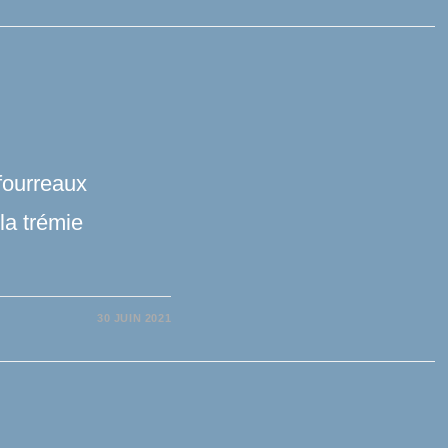
fourreaux
la trémie
30 JUIN 2021