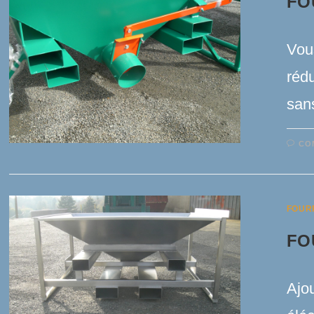
FO
Vou
rédu
san
CO
FOUR
FO
Ajou