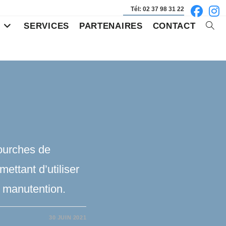
Tél: 02 37 98 31 22
S
SERVICES
PARTENAIRES
CONTACT
Toggl
websi
searc
ourches de
ettant d’utiliser
e manutention.
30 JUIN 2021