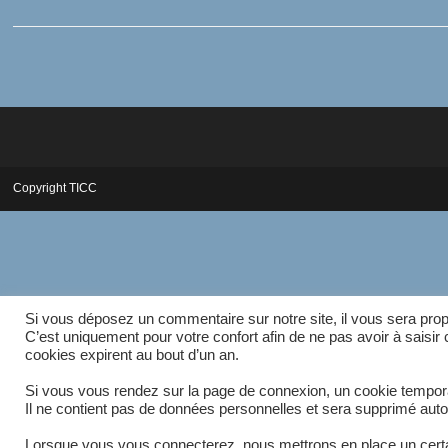
Copyright TICC
Si vous déposez un commentaire sur notre site, il vous sera prop
C’est uniquement pour votre confort afin de ne pas avoir à saisi
cookies expirent au bout d’un an.
Si vous vous rendez sur la page de connexion, un cookie temporai
Il ne contient pas de données personnelles et sera supprimé aut
Lorsque vous vous connecterez, nous mettrons en place un certa