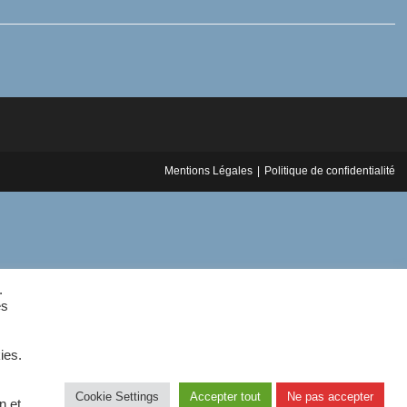
Mentions Légales
Politique de confidentialité
.
es
ies.
Cookie Settings
Accepter tout
Ne pas accepter
n et