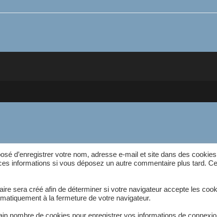
SEMI-
STANDARD
160*80
osé d’enregistrer votre nom, adresse e-mail et site dans des cookies
r ces informations si vous déposez un autre commentaire plus tard. C
re sera créé afin de déterminer si votre navigateur accepte les cook
omatiquement à la fermeture de votre navigateur.
in nombre de cookies pour enregistrer vos informations de connexio