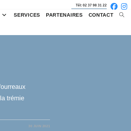
Tél: 02 37 98 31 22
S
SERVICES
PARTENAIRES
CONTACT
Toggl
websi
searc
fourreaux
la trémie
30 JUIN 2021