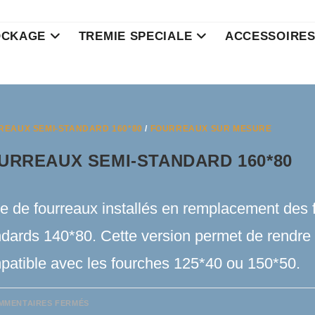
OCKAGE
TREMIE SPECIALE
ACCESSOIRE
REAUX SEMI-STANDARD 160*80
/
FOURREAUX SUR MESURE
URREAUX SEMI-STANDARD 160*80
re de fourreaux installés en remplacement des 
ndards 140*80. Cette version permet de rendre 
patible avec les fourches 125*40 ou 150*50.
SUR
MMENTAIRES FERMÉS
FOURREAUX