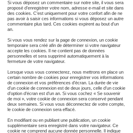
ÉTIQUETTES
:
CEREALIERS
,
INDUSTRIE
Si vous déposez un commentaire sur notre site, il vous sera
proposé d’enregistrer votre nom, adresse e-mail et site dans
des cookies. C’est uniquement pour votre confort afin de ne
pas avoir à saisir ces informations si vous déposez un autre
Article précédent
commentaire plus tard. Ces cookies expirent au bout d’un
READ
an.
MORE
Rail de guidage – Version standard
ARTICLES
Article suivant
Si vous vous rendez sur la page de connexion, un cookie
temporaire sera créé afin de déterminer si votre navigateur
Manchon de ventilation
accepte les cookies. Il ne contient pas de données
personnelles et sera supprimé automatiquement à la
fermeture de votre navigateur.
Lorsque vous vous connecterez, nous mettrons en place un
certain nombre de cookies pour enregistrer vos informations
de connexion et vos préférences d’écran. La durée de vie
d’un cookie de connexion est de deux jours, celle d’un cookie
d’option d’écran est d’un an. Si vous cochez « Se souvenir
de moi », votre cookie de connexion sera conservé pendant
deux semaines. Si vous vous déconnectez de votre compte,
le cookie de connexion sera effacé.
En modifiant ou en publiant une publication, un cookie
supplémentaire sera enregistré dans votre navigateur. Ce
cookie ne comprend aucune donnée personnelle. Il indique