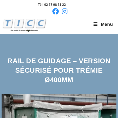
Skip
Tél: 02 37 98 31 22
to
content
Menu
RAIL DE GUIDAGE – VERSION
SÉCURISÉ POUR TRÉMIE
Ø400MM