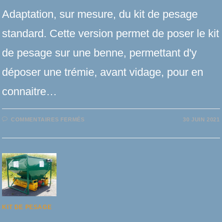
Adaptation, sur mesure, du kit de pesage
standard. Cette version permet de poser le kit
de pesage sur une benne, permettant d'y
déposer une trémie, avant vidage, pour en
connaitre…
SUR
COMMENTAIRES FERMÉS
30 JUIN 2021
KIT
DE
PESAGE
–
ADAPTATION
SUR
BENNE
KIT DE PESAGE