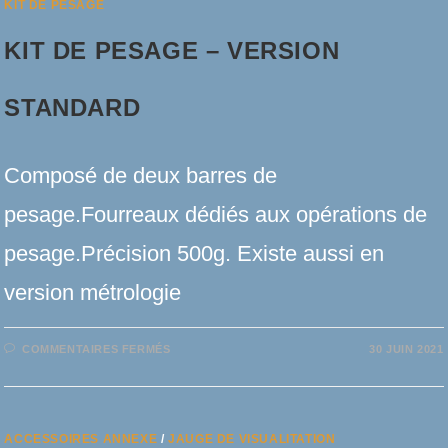
KIT DE PESAGE
KIT DE PESAGE – VERSION
STANDARD
Composé de deux barres de
pesage.Fourreaux dédiés aux opérations de
pesage.Précision 500g. Existe aussi en
version métrologie
SUR
COMMENTAIRES FERMÉS
30 JUIN 2021
KIT
DE
PESAGE
–
VERSION
STANDARD
ACCESSOIRES ANNEXE
/
JAUGE DE VISUALITATION