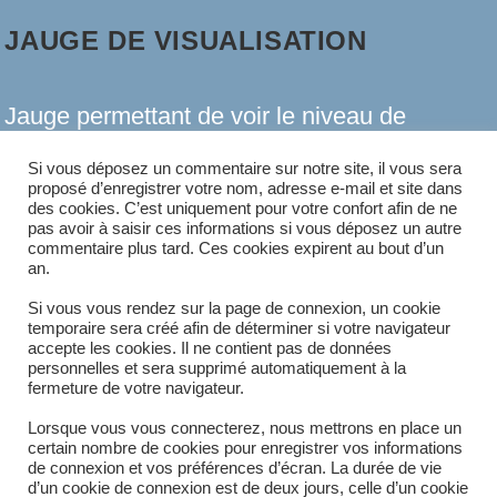
JAUGE DE VISUALISATION
Jauge permettant de voir le niveau de
semence ou de grain dans la trémie sans
Si vous déposez un commentaire sur notre site, il vous sera
proposé d’enregistrer votre nom, adresse e-mail et site dans
regarder à l'intérieur. 100*20mm en standard
des cookies. C’est uniquement pour votre confort afin de ne
pas avoir à saisir ces informations si vous déposez un autre
Autres dimensions sur demande.
commentaire plus tard. Ces cookies expirent au bout d’un
an.
SUR
Si vous vous rendez sur la page de connexion, un cookie
COMMENTAIRES FERMÉS
30 JUIN 2021
JAUGE
temporaire sera créé afin de déterminer si votre navigateur
DE
accepte les cookies. Il ne contient pas de données
VISUALISATION
personnelles et sera supprimé automatiquement à la
fermeture de votre navigateur.
Lorsque vous vous connecterez, nous mettrons en place un
certain nombre de cookies pour enregistrer vos informations
de connexion et vos préférences d’écran. La durée de vie
d’un cookie de connexion est de deux jours, celle d’un cookie