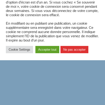
d’option d’écran est d’un an. Si vous cochez « Se souvenir
ADAPTATION TRANSPALETTE
de moi », votre cookie de connexion sera conservé pendant
deux semaines. Si vous vous déconnectez de votre compte,
le cookie de connexion sera effacé.
ADAPTATION TRANSPALETTE – 4
En modifiant ou en publiant une publication, un cookie
supplémentaire sera enregistré dans votre navigateur. Ce
FACES
cookie ne comprend aucune donnée personnelle. Il indique
simplement l’ID de la publication que vous venez de modifier.
Il expire au bout d’un jour.
Adaptation pour transpalette à main au choix
Cookie Settings
Accepter tout
Ne pas accepter
version façade ou latérale Adaptation 4 faces
pour transpalette Exemple de levée au
Transpalette sur Adaptation en façade
SUR
COMMENTAIRES FERMÉS
30 JUIN 2021
ADAPTATION
TRANSPALETTE
–
4
FACES