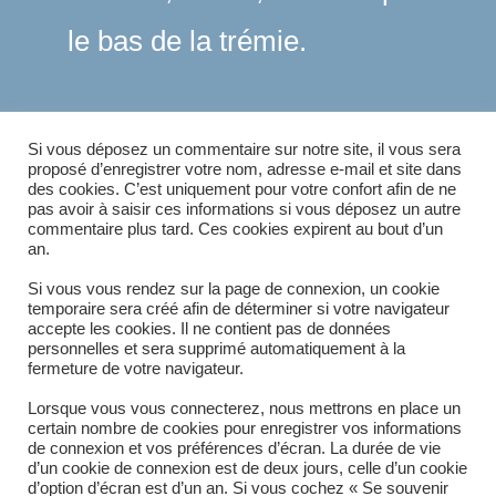
le bas de la trémie.
ÉTIQUETTES
:
CEREALIERS
,
ELEVEURS
Si vous déposez un commentaire sur notre site, il vous sera
proposé d’enregistrer votre nom, adresse e-mail et site dans
des cookies. C’est uniquement pour votre confort afin de ne
pas avoir à saisir ces informations si vous déposez un autre
commentaire plus tard. Ces cookies expirent au bout d’un
Article précédent
READ
an.
MORE
Bonjour tout le monde !
ARTICLES
Article suivant
Si vous vous rendez sur la page de connexion, un cookie
temporaire sera créé afin de déterminer si votre navigateur
Insert de fourche à Big-Bag
accepte les cookies. Il ne contient pas de données
personnelles et sera supprimé automatiquement à la
fermeture de votre navigateur.
Lorsque vous vous connecterez, nous mettrons en place un
certain nombre de cookies pour enregistrer vos informations
de connexion et vos préférences d’écran. La durée de vie
d’un cookie de connexion est de deux jours, celle d’un cookie
d’option d’écran est d’un an. Si vous cochez « Se souvenir