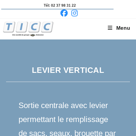
Skip
Tél: 02 37 98 31 22
to
content
Menu
LEVIER VERTICAL
Sortie centrale avec levier
permettant le remplissage
de sacs, seaux, brouette par