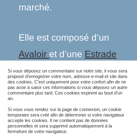
marché.
Elle est composé d’un
Avaloir
et d’une
Estrade
Si vous déposez un commentaire sur notre site, il vous sera
proposé d’enregistrer votre nom, adresse e-mail et site dans
des cookies. C’est uniquement pour votre confort afin de ne
ÉTIQUETTES
:
CEREALIERS
,
ELEVEURS
,
INDUSTRIE
pas avoir à saisir ces informations si vous déposez un autre
commentaire plus tard. Ces cookies expirent au bout d’un
an.
Article suivant
Si vous vous rendez sur la page de connexion, un cookie
READ
temporaire sera créé afin de déterminer si votre navigateur
MORE
Kit de remplissage de BigBag
accepte les cookies. Il ne contient pas de données
ARTICLES
personnelles et sera supprimé automatiquement à la
fermeture de votre navigateur.