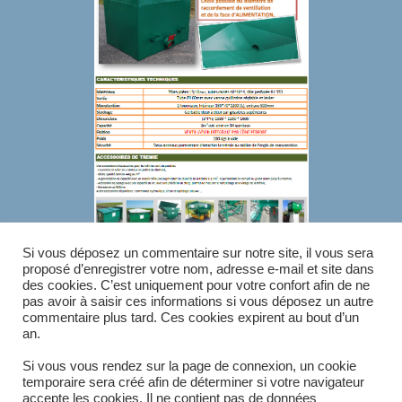
Si vous déposez un commentaire sur notre site, il vous sera
proposé d’enregistrer votre nom, adresse e-mail et site dans
des cookies. C’est uniquement pour votre confort afin de ne
ÉTIQUETTES
:
CEREALIERS
,
ELEVEURS
pas avoir à saisir ces informations si vous déposez un autre
commentaire plus tard. Ces cookies expirent au bout d’un
an.
Article précédent
Si vous vous rendez sur la page de connexion, un cookie
READ
temporaire sera créé afin de déterminer si votre navigateur
MORE
Trémie ventilée – Sortie Façade
accepte les cookies. Il ne contient pas de données