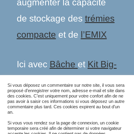
augmenter la capacité
de stockage des
trémies
compacte
et de
l’EMIX
Ici avec
Bâche
et
Kit Big-
Bag
Si vous déposez un commentaire sur notre site, il vous sera
proposé d’enregistrer votre nom, adresse e-mail et site dans
des cookies. C’est uniquement pour votre confort afin de ne
pas avoir à saisir ces informations si vous déposez un autre
commentaire plus tard. Ces cookies expirent au bout d’un
an.
Article précédent
Si vous vous rendez sur la page de connexion, un cookie
READ
temporaire sera créé afin de déterminer si votre navigateur
MORE
Rehausse Standard 1m3
accepte les cookies. Il ne contient pas de données