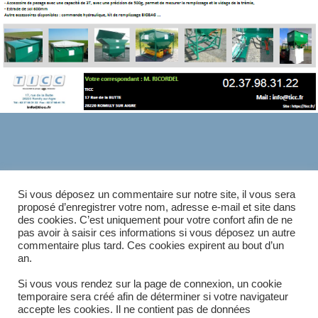
ÉTIQUETTES
:
CEREALIERS
,
ELEVEURS
,
INDUSTRIE
Si vous déposez un commentaire sur notre site, il vous sera
proposé d’enregistrer votre nom, adresse e-mail et site dans
des cookies. C’est uniquement pour votre confort afin de ne
pas avoir à saisir ces informations si vous déposez un autre
commentaire plus tard. Ces cookies expirent au bout d’un
Article précédent
READ
an.
MORE
Finition acier + Epoxy poudre alimentaire
ARTICLES
Article suivant
Si vous vous rendez sur la page de connexion, un cookie
temporaire sera créé afin de déterminer si votre navigateur
Finition inox 304L
accepte les cookies. Il ne contient pas de données