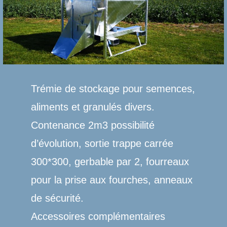
Trémie de stockage pour semences,
aliments et granulés divers.
Contenance 2m3 possibilité
d’évolution, sortie trappe carrée
300*300, gerbable par 2, fourreaux
pour la prise aux fourches, anneaux
de sécurité.
Accessoires complémentaires