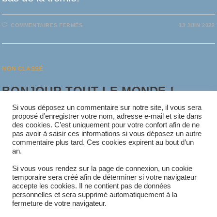
SUR
COMMENTAIRES FERMÉS
13 JUIN 2022
LEVIER
VERTICAL
NON CLASSÉ
BONJOUR TOUT LE MONDE !
Si vous déposez un commentaire sur notre site, il vous sera
proposé d’enregistrer votre nom, adresse e-mail et site dans
Bienvenue sur WordPress. Ceci est votre
des cookies. C’est uniquement pour votre confort afin de ne
pas avoir à saisir ces informations si vous déposez un autre
premier article. Modifiez-le ou supprimez-le,
commentaire plus tard. Ces cookies expirent au bout d’un
an.
puis commencez à écrire !
Si vous vous rendez sur la page de connexion, un cookie
temporaire sera créé afin de déterminer si votre navigateur
accepte les cookies. Il ne contient pas de données
SUR
COMMENTAIRES FERMÉS
20 MAI 2021
personnelles et sera supprimé automatiquement à la
BONJOUR
TOUT
fermeture de votre navigateur.
LE
MONDE !