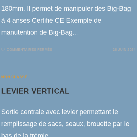
180mm. Il permet de manipuler des Big-Bag
à 4 anses Certifié CE Exemple de
manutention de Big-Bag…
SUR
COMMENTAIRES FERMÉS
28 JUIN 2024
INSERT
DE
FOURCHE
À
BIG-
BAG
NON CLASSÉ
LEVIER VERTICAL
Sortie centrale avec levier permettant le
remplissage de sacs, seaux, brouette par le
bas de la trémie.