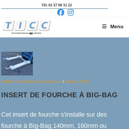
Skip
Tél: 02 37 98 31 22
to
content
Menu
INSERT DE FOURCHE À BIG-BAG
/
NON CLASSÉ
INSERT DE FOURCHE À BIG-BAG
Cet insert de fourche s'installe sur des
fourche à Big-Bag 140mm, 160mm ou