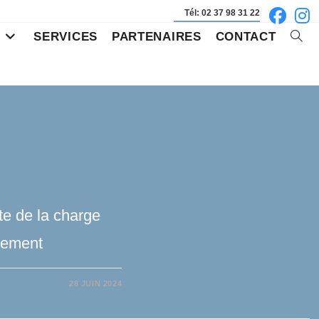
Tél: 02 37 98 31 22
S
SERVICES
PARTENAIRES
CONTACT
Toggl
websi
searc
te de la charge
ulement
28 JUIN 2024