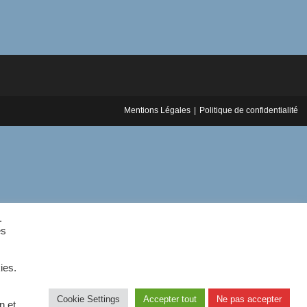
Mentions Légales
Politique de confidentialité
.
es
ies.
Cookie Settings
Accepter tout
Ne pas accepter
n et