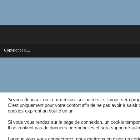
Copyright TICC
Si vous déposez un commentaire sur notre site, il vous sera prop
C’est uniquement pour votre confort afin de ne pas avoir à saisi
cookies expirent au bout d’un an.
Si vous vous rendez sur la page de connexion, un cookie temporai
Il ne contient pas de données personnelles et sera supprimé aut
Lorsque vous vous connecterez, nous mettrons en place un certa