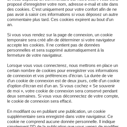
proposé d’enregistrer votre nom, adresse e-mail et site dans
standard évolutive sur demande- Sortie en
des cookies. C’est uniquement pour votre confort afin de ne
pas avoir à saisir ces informations si vous déposez un autre
Ø102mm, Ø160mm ou Ø220mm gerbable
commentaire plus tard. Ces cookies expirent au bout d’un
an.
par 4, fourreaux pour la…
Si vous vous rendez sur la page de connexion, un cookie
temporaire sera créé afin de déterminer si votre navigateur
accepte les cookies. Il ne contient pas de données
SUR
COMMENTAIRES FERMÉS
29 JUIN 2021
personnelles et sera supprimé automatiquement à la
POUR
QUAD
fermeture de votre navigateur.
/
SSV
Lorsque vous vous connecterez, nous mettrons en place un
certain nombre de cookies pour enregistrer vos informations
de connexion et vos préférences d’écran. La durée de vie
d’un cookie de connexion est de deux jours, celle d’un cookie
d’option d’écran est d’un an. Si vous cochez « Se souvenir
de moi », votre cookie de connexion sera conservé pendant
deux semaines. Si vous vous déconnectez de votre compte,
le cookie de connexion sera effacé.
En modifiant ou en publiant une publication, un cookie
supplémentaire sera enregistré dans votre navigateur. Ce
cookie ne comprend aucune donnée personnelle. Il indique
simplement l’ID de la publication que vous venez de modifier.