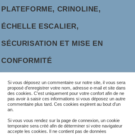
PLATEFORME, CRINOLINE,
ÉCHELLE ESCALIER,
SÉCURISATION ET MISE EN
CONFORMITÉ
Fabrication de passerelle sur mesure,
Si vous déposez un commentaire sur notre site, il vous sera
proposé d’enregistrer votre nom, adresse e-mail et site dans
équipée de garde au corps selon la norme
des cookies. C’est uniquement pour votre confort afin de ne
pas avoir à saisir ces informations si vous déposez un autre
NFE85-101, NFE85-010 et NFP01-012.
commentaire plus tard. Ces cookies expirent au bout d’un
an.
Devis sur demande
Si vous vous rendez sur la page de connexion, un cookie
temporaire sera créé afin de déterminer si votre navigateur
accepte les cookies. Il ne contient pas de données
SUR
COMMENTAIRES FERMÉS
5 JUILLET 2021