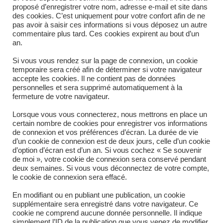
proposé d’enregistrer votre nom, adresse e-mail et site dans
l'eau. Formé d'un vantail en pointe de
des cookies. C’est uniquement pour votre confort afin de ne
pas avoir à saisir ces informations si vous déposez un autre
diamant, avec pommelles permettant de le
commentaire plus tard. Ces cookies expirent au bout d’un
an.
rabattre. Peut également être en…
Si vous vous rendez sur la page de connexion, un cookie
temporaire sera créé afin de déterminer si votre navigateur
accepte les cookies. Il ne contient pas de données
SUR
COMMENTAIRES FERMÉS
30 JUIN 2021
personnelles et sera supprimé automatiquement à la
COUVERCLE
DE
fermeture de votre navigateur.
TRÉMIE
ÉTANCHE
Lorsque vous vous connecterez, nous mettrons en place un
certain nombre de cookies pour enregistrer vos informations
de connexion et vos préférences d’écran. La durée de vie
d’un cookie de connexion est de deux jours, celle d’un cookie
d’option d’écran est d’un an. Si vous cochez « Se souvenir
de moi », votre cookie de connexion sera conservé pendant
deux semaines. Si vous vous déconnectez de votre compte,
le cookie de connexion sera effacé.
En modifiant ou en publiant une publication, un cookie
supplémentaire sera enregistré dans votre navigateur. Ce
cookie ne comprend aucune donnée personnelle. Il indique
simplement l’ID de la publication que vous venez de modifier.