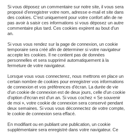
(1150*1150*1470) lui permettra de s'adapter
Si vous déposez un commentaire sur notre site, il vous sera
proposé d’enregistrer votre nom, adresse e-mail et site dans
aux configurations les plus exiguës. D'autres
des cookies. C’est uniquement pour votre confort afin de ne
pas avoir à saisir ces informations si vous déposez un autre
dimensions peuvent être réalisées. Existe en
commentaire plus tard. Ces cookies expirent au bout d’un
an.
version Sortie centrée verticale, façade et…
Si vous vous rendez sur la page de connexion, un cookie
temporaire sera créé afin de déterminer si votre navigateur
accepte les cookies. Il ne contient pas de données
SUR
COMMENTAIRES FERMÉS
29 JUIN 2021
personnelles et sera supprimé automatiquement à la
TRÉMIE
COMPACTE
fermeture de votre navigateur.
1.3M3
Lorsque vous vous connecterez, nous mettrons en place un
certain nombre de cookies pour enregistrer vos informations
de connexion et vos préférences d’écran. La durée de vie
d’un cookie de connexion est de deux jours, celle d’un cookie
d’option d’écran est d’un an. Si vous cochez « Se souvenir
de moi », votre cookie de connexion sera conservé pendant
deux semaines. Si vous vous déconnectez de votre compte,
le cookie de connexion sera effacé.
En modifiant ou en publiant une publication, un cookie
supplémentaire sera enregistré dans votre navigateur. Ce