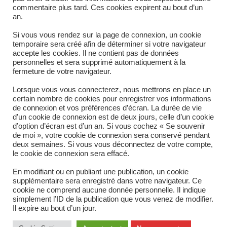
commentaire plus tard. Ces cookies expirent au bout d’un
Article précédent
READ
an.
MORE
Nucléaire
ARTICLES
Article suivant
Si vous vous rendez sur la page de connexion, un cookie
temporaire sera créé afin de déterminer si votre navigateur
Toutes Industries
accepte les cookies. Il ne contient pas de données
personnelles et sera supprimé automatiquement à la
fermeture de votre navigateur.
Lorsque vous vous connecterez, nous mettrons en place un
certain nombre de cookies pour enregistrer vos informations
de connexion et vos préférences d’écran. La durée de vie
d’un cookie de connexion est de deux jours, celle d’un cookie
d’option d’écran est d’un an. Si vous cochez « Se souvenir
de moi », votre cookie de connexion sera conservé pendant
deux semaines. Si vous vous déconnectez de votre compte,
le cookie de connexion sera effacé.
En modifiant ou en publiant une publication, un cookie
supplémentaire sera enregistré dans votre navigateur. Ce
cookie ne comprend aucune donnée personnelle. Il indique
simplement l’ID de la publication que vous venez de modifier.
Il expire au bout d’un jour.
Mentions Légales
Politique de confidentialité