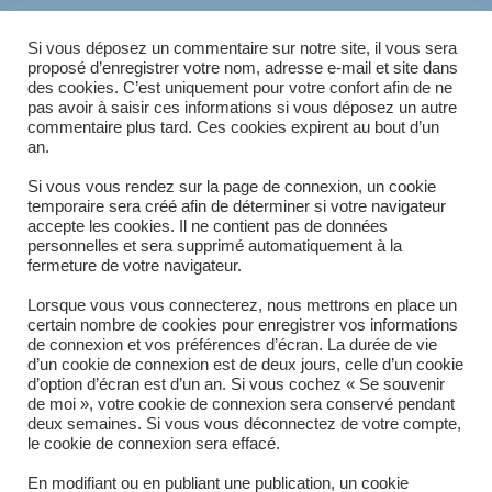
ÉTIQUETTES
:
CEREALIERS
,
ELEVEURS
,
INDUSTRIE
,
PARTICULIERS
Si vous déposez un commentaire sur notre site, il vous sera
proposé d’enregistrer votre nom, adresse e-mail et site dans
des cookies. C’est uniquement pour votre confort afin de ne
pas avoir à saisir ces informations si vous déposez un autre
commentaire plus tard. Ces cookies expirent au bout d’un
Article précédent
READ
an.
MORE
Plateforme standard modèle Ford Ranger
ARTICLES
Article suivant
Si vous vous rendez sur la page de connexion, un cookie
temporaire sera créé afin de déterminer si votre navigateur
Plateforme autre modèle de pickup
accepte les cookies. Il ne contient pas de données
personnelles et sera supprimé automatiquement à la
fermeture de votre navigateur.
Lorsque vous vous connecterez, nous mettrons en place un
certain nombre de cookies pour enregistrer vos informations
de connexion et vos préférences d’écran. La durée de vie
d’un cookie de connexion est de deux jours, celle d’un cookie
d’option d’écran est d’un an. Si vous cochez « Se souvenir
de moi », votre cookie de connexion sera conservé pendant
deux semaines. Si vous vous déconnectez de votre compte,
le cookie de connexion sera effacé.
En modifiant ou en publiant une publication, un cookie